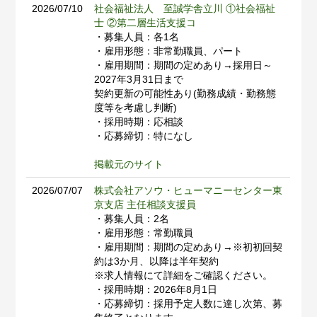
2026/07/10
社会福祉法人 至誠学舎立川 ①社会福祉
士 ②第二層生活支援コ
・募集人員：各1名
・雇用形態：非常勤職員、パート
・雇用期間：期間の定めあり→採用日～
2027年3月31日まで
契約更新の可能性あり(勤務成績・勤務態
度等を考慮し判断)
・採用時期：応相談
・応募締切：特になし
掲載元のサイト
2026/07/07
株式会社アソウ・ヒューマニーセンター東
京支店 主任相談支援員
・募集人員：2名
・雇用形態：常勤職員
・雇用期間：期間の定めあり→※初初回契
約は3か月、以降は半年契約
※求人情報にて詳細をご確認ください。
・採用時期：2026年8月1日
・応募締切：採用予定人数に達し次第、募