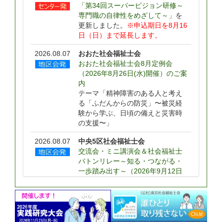
「第34回スーパービジョン研修～
専門職の自律性をめざして～」
を
更新しました。
※申込期日を8月16
日（日）まで延長します。
2026.08.07
おおた社会福祉士会
おおた社会福祉士会8月定例会
（2026年8月26日(水)開催）のご案
内
テーマ「精神障害のある人と考え
る「ふだんからの防災」〜被災経
験から学ぶ、日頃の備えと災害時
の支援〜」
2026.08.07
中央5区社会福祉士会
交流会・ミニ講演会＆社会福祉士
バトンリレー～知る・つながる・
一歩踏み出す～（2026年9月12日
(土)開催）のご案内
2026.08.07
昭島社会福祉士会
令和8年度 第4回昭島社会福祉士
会成年後見部会のお知らせ（2026