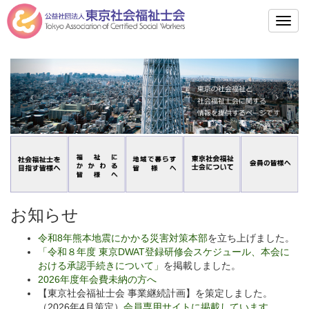
Toggl
navig
お知らせ
令和8年熊本地震にかかる災害対策本部
を立ち上げました。
「令和８年度 東京DWAT登録研修会スケジュール、本会に
おける承認手続きについて」
を掲載しました。
2026年度年会費未納の方へ
【東京社会福祉士会 事業継続計画】を策定しました。
（2026年4月策定）
会員専用サイトに掲載しています。