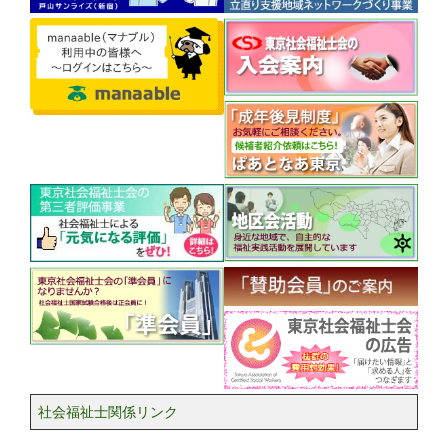
年8月25日(火)開催）のご案内
2026.08.07
権利擁護センターぱあとなあ
【ぱあとなあ東京会員の皆様へ】
「★2026年8月活動報告書提出に
ついて」の文書を差し替えまし
た。
会員ページをご確認くださ
い。
2026.08.07
権利擁護センターぱあとなあ
ぱあとなあ東京 継続研修(デジタ
ル時代の後見実務における 消費者
被害・ネットリスクの防止と対応)
（2026/10/31(土)開催）
のご案内
※ぱあとなあ東京会員の方はWeb
システムよりお申込みください。
2026.08.05
ねりま社会福祉士会
ねりま社会福祉士会 9月研修会
（2026年9月25日(金)開催）のご案
内
社会福祉士関係リンク
テーマ「今、福祉関係の皆さんに
伝えたいこと」