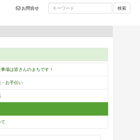
お
お問合せ
検索
問
い
合
わ
せ
仕事場は皆さんのまちです！
談・お手伝い
話
いて