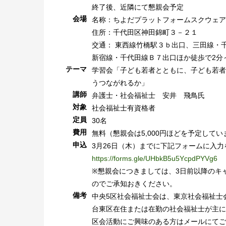
終了後、近隣にて懇親会予定
会場
名称：ちよだプラットフォームスクウェア
住所：千代田区神田錦町３－２１
交通： 東西線竹橋駅３ｂ出口、三田線・
新宿線・千代田線Ｂ７出口ほか徒歩で2分
テーマ
学習会「子ども若者とともに、子ども若者
うつながれるか」
講師
弁護士・社会福祉士 安井 飛鳥氏
対象
社会福祉士有資格者
定員
30名
費用
無料（懇親会は5,000円ほどを予定してい
申込
3月26日（木）までに下記フォームに入
https://forms.gle/UHbkB5u5YcpdPYVg6
※懇親会につきましては、3日前以降のキ
のでご承知おきください。
備考
中央5区社会福祉士会は、東京社会福祉士
台東区在住または在勤の社会福祉士が主に
区会活動にご興味のある方はメールにてご