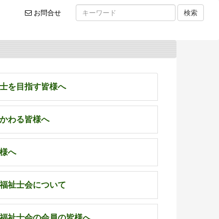
お
お問合せ
検索
問
い
合
わ
せ
士を目指す皆様へ
かわる皆様へ
様へ
福祉士会について
福祉士会の会員の皆様へ