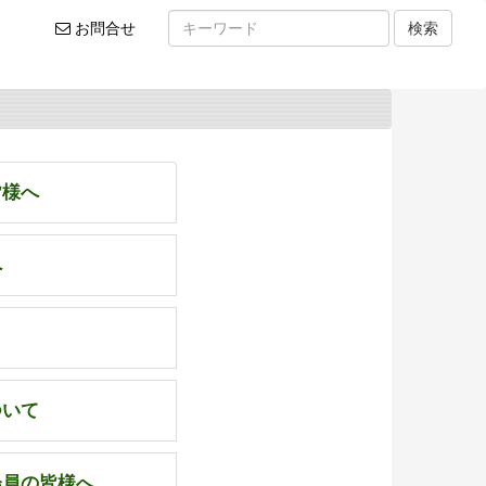
お
お問合せ
検索
問
い
合
わ
せ
皆様へ
へ
ついて
会員の皆様へ