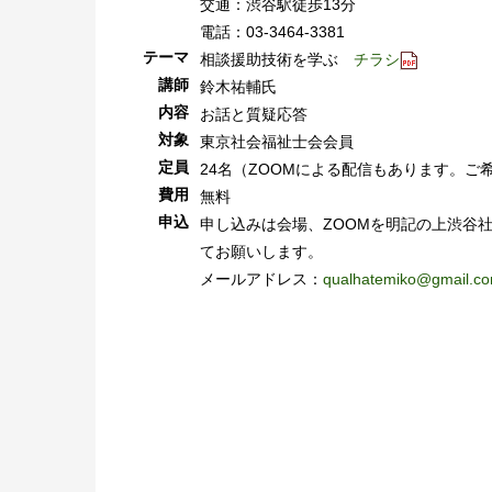
交通：渋谷駅徒歩13分
電話：03-3464-3381
テーマ
相談援助技術を学ぶ
チラシ
講師
鈴木祐輔氏
内容
お話と質疑応答
対象
東京社会福祉士会会員
定員
24名（ZOOMによる配信もあります。ご
費用
無料
申込
申し込みは会場、ZOOMを明記の上渋谷
てお願いします。
メールアドレス：
qualhatemiko@gmail.c