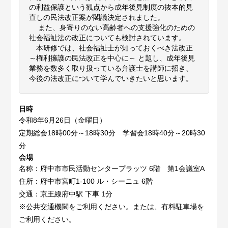
の利益保護という観点から成年後見制度の抜本的見
直しの民法改正案が閣議決定されました。
また、身寄りのない高齢者への支援強化のための
社会福祉法の改正についても検討されています。
本研修では、社会福祉士が知っておくべき法改正
～権利擁護の民法改正を中心に～ と題し、成年後見
業務を数多く取り扱っている弁護士を講師に招き、
今後の法改正について学んでいきたいと思います。
日時
令和8年6月26日（金曜日）
定期総会18時00分～18時30分 学習会18時40分～20時30
分
会場
名称：府中市市民活動センタープラッツ 6階 第1会議室A
住所：府中市宮町1-100 ル・シーニュ 6階
交通：京王線府中駅 下車 1分
※公共交通機関をご利用ください。または、有料駐車場を
ご利用ください。