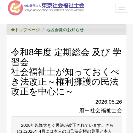
Toggl
naviga
トップページ
地区会発のお知らせ
令和8年度 定期総会 及び 学
習会
社会福祉士が知っておくべ
き法改正～権利擁護の民法
改正を中心に～
2026.05.26
府中社会福祉士会
2020年以降大きく民法が改正されています。さら
には2026年4月には本人の自己決定権の尊重と本人