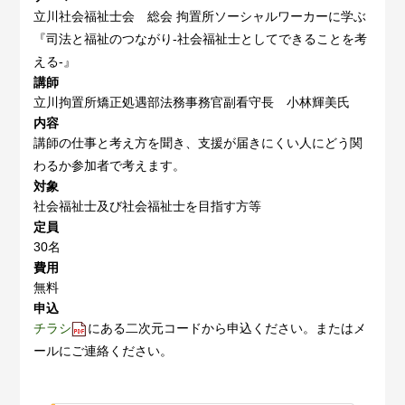
立川社会福祉士会 総会 拘置所ソーシャルワーカーに学ぶ
『司法と福祉のつながり‐社会福祉士としてできることを考
える‐』
講師
立川拘置所矯正処遇部法務事務官副看守長 小林輝美氏
内容
講師の仕事と考え方を聞き、支援が届きにくい人にどう関
わるか参加者で考えます。
対象
社会福祉士及び社会福祉士を目指す方等
定員
30名
費用
無料
申込
チラシ
にある二次元コードから申込ください。またはメ
ールにご連絡ください。