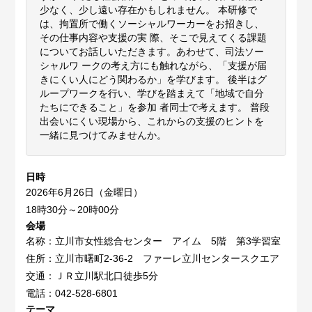
少なく、少し遠い存在かもしれません。 本研修で
は、拘置所で働くソーシャルワーカーをお招きし、
その仕事内容や支援の実 際、そこで見えてくる課題
についてお話しいただきます。あわせて、司法ソー
シャルワ ークの考え方にも触れながら、「支援が届
きにくい人にどう関わるか」を学びます。 後半はグ
ループワークを行い、学びを踏まえて「地域で自分
たちにできること」を参加 者同士で考えます。 普段
出会いにくい現場から、これからの支援のヒントを
一緒に見つけてみませんか。
日時
2026年6月26日（金曜日）
18時30分～20時00分
会場
名称：立川市女性総合センター アイム 5階 第3学習室
住所：立川市曙町2-36-2 ファーレ立川センタースクエア
交通：ＪＲ立川駅北口徒歩5分
電話：042-528-6801
テーマ