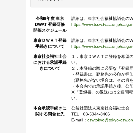
令和8年度 東京
詳細は、東京社会福祉協議会のW
DWAT 登録研修
https://www.tcsw.tvac.or.jp/saiga
開催スケジュール
東京ＤＷＡＴ登録
詳細は、東京社会福祉協議会のW
手続きについて
https://www.tcsw.tvac.or.jp/saiga
東京社会福祉士会
１．東京ＤＷＡＴに登録を希望
における承認手続
い。
きについて
２．本登録の際に必要な「登録
・登録書は、勤務先の公印が押
（勤務先がない場合は、その旨
・本会内での承認手続き後、公
※「登録書」の返送には２週間
い。
本会承認手続きに
公益社団法人東京社会福祉士会
関する問合せ先
TEL：03-5944-8466
E-mail：
cswtokyo@tokyo-csw.or