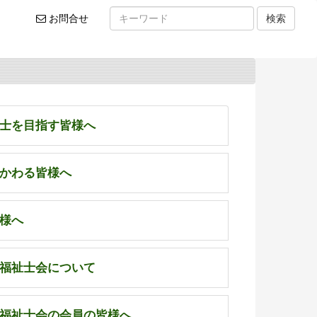
お
お問合せ
検索
問
い
合
わ
せ
士を目指す皆様へ
かわる皆様へ
様へ
福祉士会について
福祉士会の会員の皆様へ