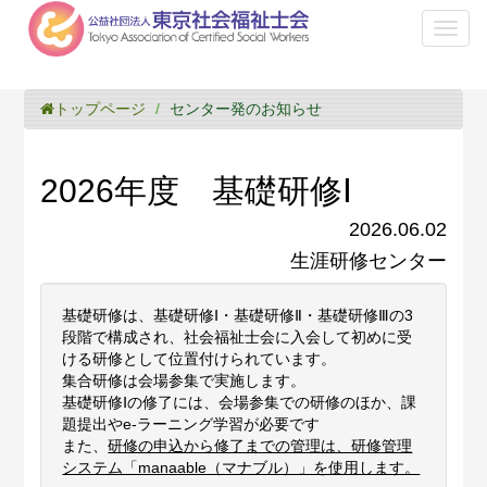
Toggl
naviga
トップページ
センター発のお知らせ
2026年度 基礎研修Ⅰ
2026.06.02
生涯研修センター
基礎研修は、基礎研修Ⅰ・基礎研修Ⅱ・基礎研修Ⅲの3
段階で構成され、社会福祉士会に入会して初めに受
ける研修として位置付けられています。
集合研修は会場参集で実施します。
基礎研修Ⅰの修了には、会場参集での研修のほか、課
題提出やe-ラーニング学習が必要です
また、
研修の申込から修了までの管理は、研修管理
システム「manaable（マナブル）」を使用します。