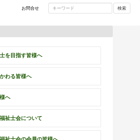
お
お問合せ
検索
問
い
合
わ
せ
士を目指す皆様へ
かわる皆様へ
様へ
福祉士会について
福祉士会の会員の皆様へ