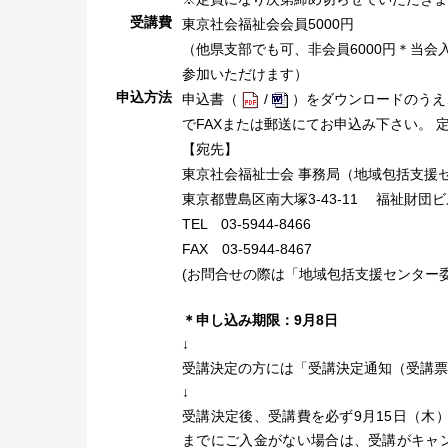
受講費
東京社会福祉会会員5000円
（他県支部でも可、非会員6000円＊当
参加いただけます）
申込方法
申込書（
/
）をダウンロードのうえ
でFAXまたは郵送にてお申込み下さい。
【宛先】
東京社会福祉士会 事務局（地域包括支援
東京都豊島区南大塚3-43-11 福祉財団
TEL 03-5944-8466
FAX 03-5944-8467
(お問合せの際は「地域包括支援センター委
＊申し込み期限：9月8日
↓
受講決定の方には「受講決定通知（受講票
↓
受講決定後、受講費を必ず9月15日（木
までにご入金がない場合は、受講がキャ