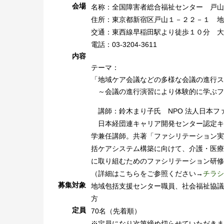
会場
名称：全国障害者総合福祉センター 戸山
住所：東京都新宿区戸山１－２２－１ 地
交通：東西線早稲田駅より徒歩１０分 大
電話：03-3204-3611
内容
テーマ：
「地域ケア会議などの多様な会議の進行ス
～会議の進行演習により体験的に学ぶフ
講師：鈴木まり子氏 NPO 法人日本フ
日本経団連キャリア開発センター認定キ
学兼任講師。共著「ファシリテーション実
括ケアシステム構築に向けて、介護・医療
に取り組むためのファシリテーション研修
（詳細はこちらをご参照ください→
チラシ
募集対象
地域包括支援センター職員、社会福祉協議
方
定員
70名（先着順）
※定員になり次第締め切らせていただきま