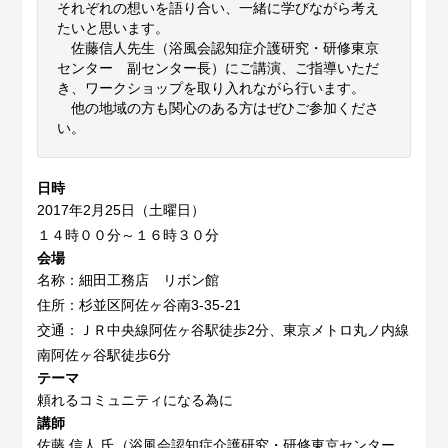
それぞれの想いを語り合い、一緒に学びながら考え
たいと思います。
佐藤信人先生（浴風会認知症介護研究・研修東京
センター 副センター長）にご講演、ご指導いただ
き、ワークショップを取り入れながら行います。
他の地域の方も関心のある方はぜひご参加くださ
い。
日時
2017年2月25日（土曜日）
１４時００分～１６時３０分
会場
名称：細田工務店 リボン館
住所：杉並区阿佐ヶ谷南3-35-21
交通：ＪＲ中央線阿佐ヶ谷駅徒歩2分、東京メトロ丸ノ内線
南阿佐ヶ谷駅徒歩6分
テーマ
頼れるコミュニティになる為に
講師
佐藤 信人 氏（浴風会認知症介護研究・研修東京センター