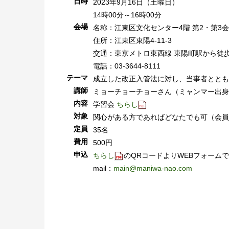
日時
2023年9月16日（土曜日）
14時00分～16時00分
会場
名称：江東区文化センター4階 第2・第3
住所：江東区東陽4-11-3
交通：東京メトロ東西線 東陽町駅から徒歩
電話：03-3644-8111
テーマ
成立した改正入管法に対し、当事者ととも
講師
ミョーチョーチョーさん（ミャンマー出身
内容
学習会
ちらし
対象
関心がある方であればどなたでも可（会員
定員
35名
費用
500円
申込
ちらし
のQRコードよりWEBフォーム
mail：
main@maniwa-nao.com