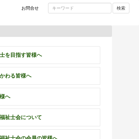
お
お問合せ
検索
問
い
合
わ
せ
士を目指す皆様へ
かわる皆様へ
様へ
福祉士会について
福祉士会の会員の皆様へ