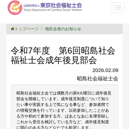
Toggl
naviga
トップページ
地区会発のお知らせ
令和7年度 第6回昭島社会
福祉士会成年後見部会
2026.02.09
昭島社会福祉士会
昭島社会福祉士会では偶数月の第4火曜日に成年後見
部会を開催しています。成年後見制度について知り
たい事や実践する上で気になる事など、参加者間で
の情報交換を行っています。以前参加したことがあ
る方や初めて参加する方、ぱあとなあに名簿登録し
これから受任を検討している方など、成年後見制度
に関心のある方などなたでも歓迎します。