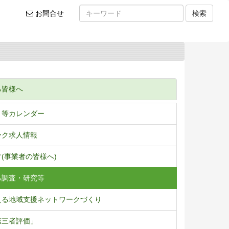
お
お問合せ
検索
問
い
合
わ
せ
る皆様へ
ト等カレンダー
ーク求人情報
(事業者の皆様へ)
る調査・研究等
える地域支援ネットワークづくり
第三者評価」